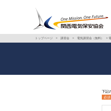
トップページ
>
講習会
>
電気講習会（無料）
>
下記
必須