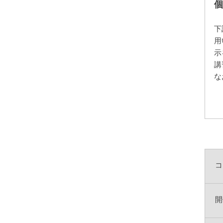
個
下
用
示
講
な
コ
開