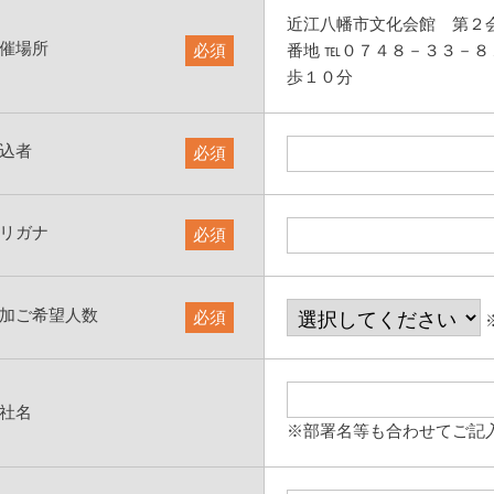
近江八幡市文化会館 第２会議
催場所
必須
番地 ℡０７４８－３３－８
歩１０分
込者
必須
リガナ
必須
加ご希望人数
必須
社名
※部署名等も合わせてご記