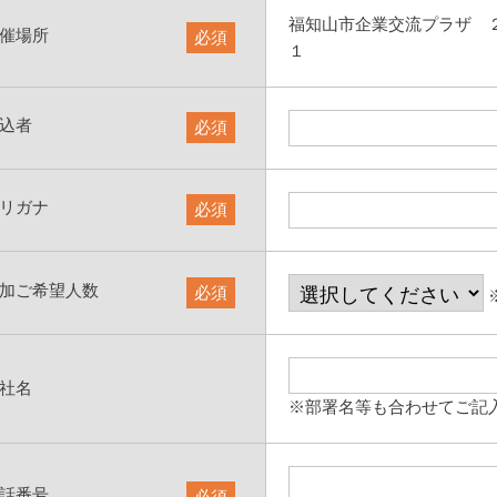
福知山市企業交流プラザ 
催場所
必須
１
込者
必須
リガナ
必須
加ご希望人数
必須
社名
※部署名等も合わせてご記
話番号
必須