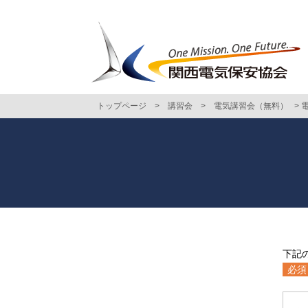
トップページ
>
講習会
>
電気講習会（無料）
>
下記
必須