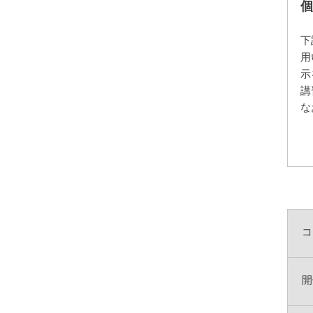
個
下
用
示
講
な
コ
開