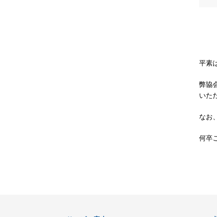
平素
弊協
いた
なお
何卒