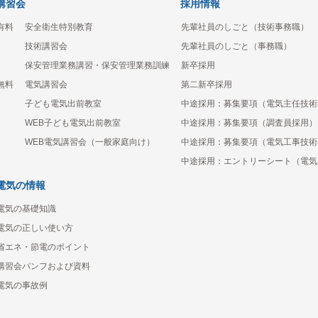
講習会
採用情報
有料
安全衛生特別教育
先輩社員のしごと（技術事務職）
技術講習会
先輩社員のしごと（事務職）
保安管理業務講習・保安管理業務訓練
新卒採用
無料
電気講習会
第二新卒採用
子ども電気出前教室
中途採用：募集要項（電気主任技術
WEB子ども電気出前教室
中途採用：募集要項（調査員採用）
WEB電気講習会（一般家庭向け）
中途採用：募集要項（電気工事技術
中途採用：エントリーシート（電気
電気の情報
電気の基礎知識
電気の正しい使い方
省エネ・節電のポイント
講習会パンフおよび資料
電気の事故例