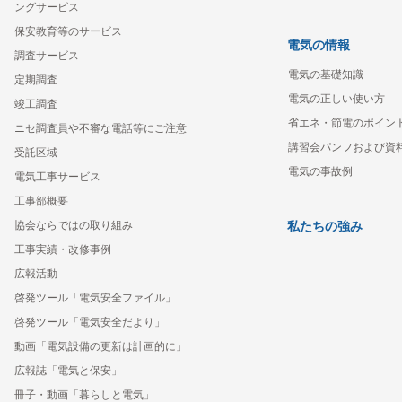
ングサービス
保安教育等のサービス
電気の情報
調査サービス
電気の基礎知識
定期調査
電気の正しい使い方
竣工調査
省エネ・節電のポイン
ニセ調査員や不審な電話等にご注意
講習会パンフおよび資
受託区域
電気の事故例
電気工事サービス
工事部概要
協会ならではの取り組み
私たちの強み
工事実績・改修事例
広報活動
啓発ツール「電気安全ファイル」
啓発ツール「電気安全だより」
動画「電気設備の更新は計画的に」
広報誌「電気と保安」
冊子・動画「暮らしと電気」