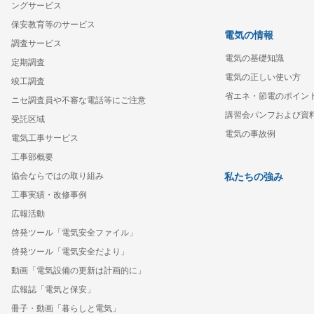
ングサービス
保安教育等のサービス
電気の情報
調査サービス
電気の基礎知識
定期調査
電気の正しい使い方
竣工調査
省エネ・節電のポイン
ニセ調査員や不審な電話等にご注意
講習会パンフおよび資
受託区域
電気の事故例
電気工事サービス
工事部概要
協会ならではの取り組み
私たちの強み
工事実績・改修事例
広報活動
啓発ツール「電気安全ファイル」
啓発ツール「電気安全だより」
動画「電気設備の更新は計画的に」
広報誌「電気と保安」
冊子・動画「暮らしと電気」