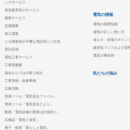
ングサービス
保安教育等のサービス
電気の情報
調査サービス
電気の基礎知識
定期調査
電気の正しい使い方
竣工調査
省エネ・節電のポイン
ニセ調査員や不審な電話等にご注意
講習会パンフおよび資
受託区域
電気の事故例
電気工事サービス
工事部概要
協会ならではの取り組み
私たちの強み
工事実績・改修事例
広報活動
啓発ツール「電気安全ファイル」
啓発ツール「電気安全だより」
動画「電気設備の更新は計画的に」
広報誌「電気と保安」
冊子・動画「暮らしと電気」