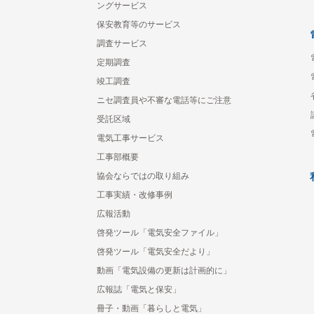
ングサービス
保安教育等のサービス
調査サービス
定期調査
竣工調査
ニセ調査員や不審な電話等にご注意
受託区域
電気工事サービス
工事部概要
協会ならではの取り組み
工事実績・改修事例
広報活動
啓発ツール「電気安全ファイル」
啓発ツール「電気安全だより」
動画「電気設備の更新は計画的に」
広報誌「電気と保安」
冊子・動画「暮らしと電気」