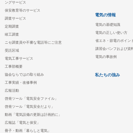
ングサービス
保安教育等のサービス
電気の情報
調査サービス
電気の基礎知識
定期調査
電気の正しい使い方
竣工調査
省エネ・節電のポイン
ニセ調査員や不審な電話等にご注意
講習会パンフおよび資
受託区域
電気の事故例
電気工事サービス
工事部概要
協会ならではの取り組み
私たちの強み
工事実績・改修事例
広報活動
啓発ツール「電気安全ファイル」
啓発ツール「電気安全だより」
動画「電気設備の更新は計画的に」
広報誌「電気と保安」
冊子・動画「暮らしと電気」