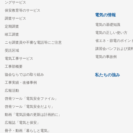
ングサービス
保安教育等のサービス
電気の情報
調査サービス
電気の基礎知識
定期調査
電気の正しい使い方
竣工調査
省エネ・節電のポイン
ニセ調査員や不審な電話等にご注意
講習会パンフおよび資
受託区域
電気の事故例
電気工事サービス
工事部概要
協会ならではの取り組み
私たちの強み
工事実績・改修事例
広報活動
啓発ツール「電気安全ファイル」
啓発ツール「電気安全だより」
動画「電気設備の更新は計画的に」
広報誌「電気と保安」
冊子・動画「暮らしと電気」