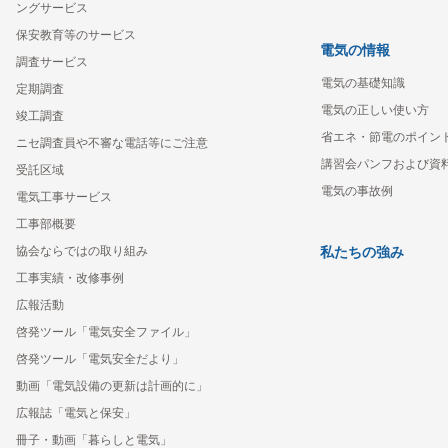
ングサービス
保安教育等のサービス
電気の情報
調査サービス
電気の基礎知識
定期調査
電気の正しい使い方
竣工調査
省エネ・節電のポイン
ニセ調査員や不審な電話等にご注意
講習会パンフおよび資
受託区域
電気の事故例
電気工事サービス
工事部概要
協会ならではの取り組み
私たちの強み
工事実績・改修事例
広報活動
啓発ツール「電気安全ファイル」
啓発ツール「電気安全だより」
動画「電気設備の更新は計画的に」
広報誌「電気と保安」
冊子・動画「暮らしと電気」