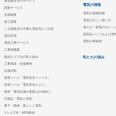
保安教育等のサービス
電気の情報
調査サービス
電気の基礎知識
定期調査
電気の正しい使い方
竣工調査
省エネ・節電のポイン
ニセ調査員や不審な電話等にご注意
講習会パンフおよび資
受託区域
電気の事故例
電気工事サービス
工事部概要
協会ならではの取り組み
私たちの強み
工事実績・改修事例
広報活動
啓発ツール「電気安全ファイル」
啓発ツール「電気安全だより」
動画「電気設備の更新は計画的に」
広報誌「電気と保安」
冊子・動画「暮らしと電気」
テレビCM・WEB動画