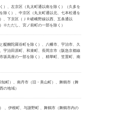
く）、左京区（丸太町通以南を除く）（久多を
を除く）、中京区（丸太町通以北、七本松通を
）、下京区（ＪＲ嵯峨野線以西、五条通以
）※ただし、宮ノ前町の一部を除く）
と醍醐陀羅谷町を除く）、八幡市、宇治市、久
、宇治田原町、和束町、長岡京市（阪急京都線
市坂高座の一部を除く）、精華町、笠置町、南
和知町）、南丹市（旧・美山町）、舞鶴市（舞
西の地域）
） 、伊根町、与謝野町 、舞鶴市（舞鶴市内の