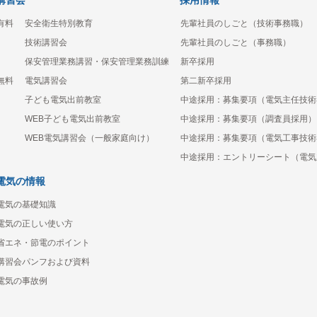
講習会
採用情報
有料
安全衛生特別教育
先輩社員のしごと（技術事務職）
技術講習会
先輩社員のしごと（事務職）
保安管理業務講習・保安管理業務訓練
新卒採用
無料
電気講習会
第二新卒採用
子ども電気出前教室
中途採用：募集要項（電気主任技術
WEB子ども電気出前教室
中途採用：募集要項（調査員採用）
WEB電気講習会（一般家庭向け）
中途採用：募集要項（電気工事技術
中途採用：エントリーシート（電気
電気の情報
電気の基礎知識
電気の正しい使い方
省エネ・節電のポイント
講習会パンフおよび資料
電気の事故例