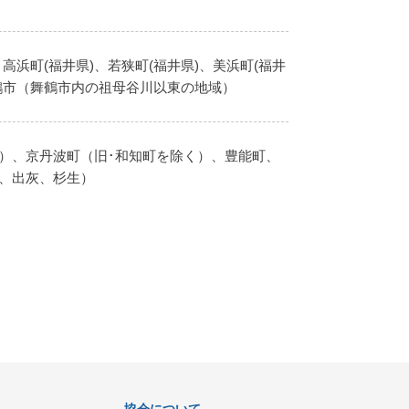
、高浜町(福井県)、若狭町(福井県)、美浜町(福井
鶴市（舞鶴市内の祖母谷川以東の地域）
）、京丹波町（旧･和知町を除く）、豊能町、
、出灰、杉生）