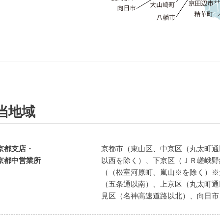
当地域
京都支店・
京都市（東山区、中京区（丸太町通
京都中営業所
以西を除く）、下京区（ＪＲ嵯峨野
（（松室河原町、嵐山※を除く）※
（五条通以南）、上京区（丸太町通
見区（名神高速道路以北）、向日市