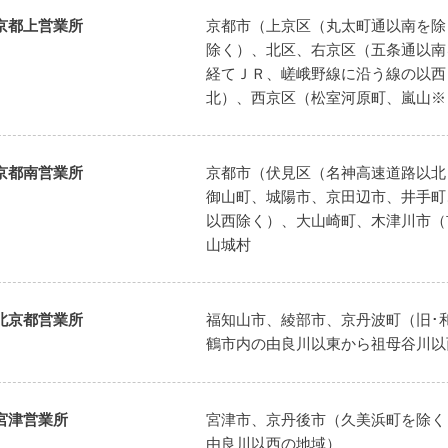
京都上営業所
京都市（上京区（丸太町通以南を除
除く）、北区、右京区（五条通以南
経てＪＲ、嵯峨野線に沿う線の以西
北）、西京区（松室河原町、嵐山※
京都南営業所
京都市（伏見区（名神高速道路以北
御山町、城陽市、京田辺市、井手町
以西除く）、大山崎町、木津川市（
山城村
北京都営業所
福知山市、綾部市、京丹波町（旧･
鶴市内の由良川以東から祖母谷川以
宮津営業所
宮津市、京丹後市（久美浜町を除く
由良川以西の地域）