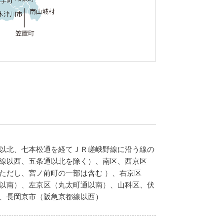
以北、七本松通を経てＪＲ嵯峨野線に沿う線の
線以西、五条通以北を除く）、南区、西京区
ただし、宮ノ前町の一部は含む ）、右京区
以南）、左京区（丸太町通以南）、山科区、伏
、長岡京市（阪急京都線以西）