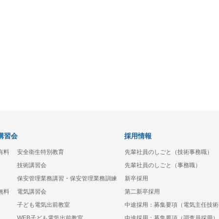
講習会
採用情報
有料
安全衛生特別教育
先輩社員のしごと（技術事務職）
技術講習会
先輩社員のしごと（事務職）
保安管理業務講習・保安管理業務訓練
新卒採用
無料
電気講習会
第二新卒採用
子ども電気出前教室
中途採用：募集要項（電気主任技術
WEB子ども電気出前教室
中途採用：募集要項（調査員採用）