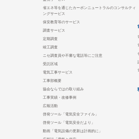
省エネ等を通じたカーボンニュートラルのコンサルティ
ングサービス
保安教育等のサービス
調査サービス
定期調査
竣工調査
ニセ調査員や不審な電話等にご注意
受託区域
電気工事サービス
工事部概要
協会ならではの取り組み
工事実績・改修事例
広報活動
啓発ツール「電気安全ファイル」
啓発ツール「電気安全だより」
動画「電気設備の更新は計画的に」